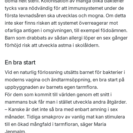
döma helt steril. Kolonisation av många olika bakterier
tycks vara nödvändig för att immunsystemet under de
första levnadsåren ska utvecklas och mogna. Om detta
inte sker finns risken att systemet överreagerar mot
ofarliga antigen i omgivningen, till exempel födoämnen.
Barn som drabbats av sådan allergi löper en sex gånger
förhöjd risk att utveckla astma i skolåldern.
En bra start
Vid en naturlig förlossning utsätts barnet för bakterier i
moderns vagina och ändtarmsöppning, en bra start på
uppbyggnaden av barnets egen tarmflora.
För dem som kommit till världen genom ett snitt i
mammans buk får man i stället utveckla andra åtgärder.
– Kanske är det inte så bra med enbart amning i sex
månader. Tidiga smakprov av vanlig mat kan stimulera
till en ökad mångfald i tarmfloran, säger Maria
Jenmalm.