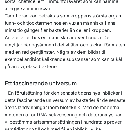
sorts ”chefsceller” i immunförsvaret som kan hämma
allergiska immunsvar.
Tarmfloran kan betraktas som kroppens största organ. I
tunn- och tjocktarmen hos en vuxen människa finns
minst tio gånger fler bakterier än celler i kroppen.
Antalet arter hos en människa är över hundra. De
utnyttjar näringsämnen i det vi äter och tackar för maten
med en rad gentjänster. Några av dem bildar till
exempel antibiotikaliknande substanser som kan ta kål
på andra, elaka bakterier.
Ett fascinerande universum
– En förutsättning för den senaste tidens nya inblickar i
detta fascinerande universum av bakterier är de senaste
årens landvinningar inom bioteknik. Med de moderna
metoderna för DNA-sekvensering och datoranalys kan
vi bestämma artsammansättningen i hundratals prover
samtidigt och till och med få en inblick i vilka