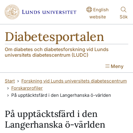
Hoppa till huvudinnehåll
Hoppa till huvudinnehåll
English
website
Sök
Diabetesportalen
Om diabetes och diabetesforskning vid Lunds
universitets diabetescentrum (LUDC)
Meny
Start
Forskning vid Lunds universitets diabetescentrum
Forskarprofiler
På upptäcktsfärd i den Langerhanska ö-världen
På upptäcktsfärd i den
Langerhanska ö-världen