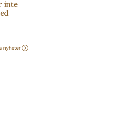
r inte
med
la nyheter