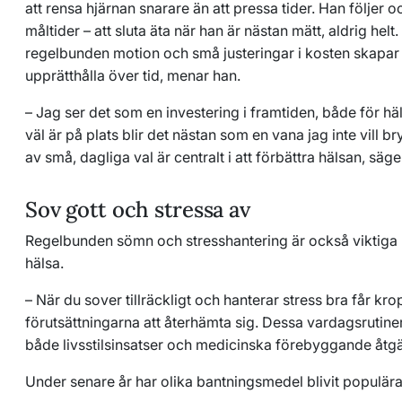
att rensa hjärnan snarare än att pressa tider. Han följer
måltider – att sluta äta när han är nästan mätt, aldrig hel
regelbunden motion och små justeringar i kosten skapar 
upprätthålla över tid, menar han.
– Jag ser det som en investering i framtiden, både för hä
väl är på plats blir det nästan som en vana jag inte vill 
av små, dagliga val är centralt i att förbättra hälsan, säge
Sov gott och stressa av
Regelbunden sömn och stresshantering är också viktiga
hälsa.
– När du sover tillräckligt och hanterar stress bra får kr
förutsättningarna att återhämta sig. Dessa vardagsrutiner
både livsstilsinsatser och medicinska förebyggande åtgä
Under senare år har olika bantningsmedel blivit populära f