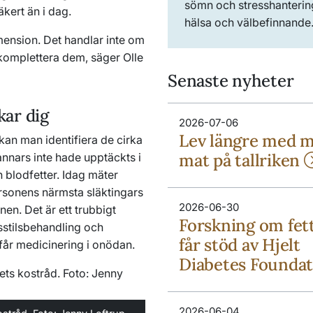
sömn och stresshanterin
kert än i dag.
hälsa och välbefinnande
imension. Det handlar inte om
t komplettera dem, säger Olle
Senaste nyheter
ar dig
2026-07-06
Lev längre med 
kan man identifiera de cirka
mat på tallriken
nnars inte hade upptäckts i
h blodfetter. Idag mäter
rsonens närmsta släktingars
2026-06-30
en. Det är ett trubbigt
Forskning om fett
sstilsbehandling och
får stöd av Hjelt
får medicinering i onödan.
Diabetes Founda
2026-06-04