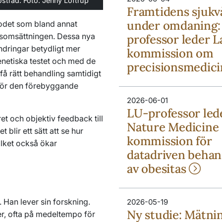
ostråd. Foto: Jenny Loftrup
Framtidens sjukv
under omdaning:
lodet som bland annat
somsättningen. Dessa nya
professor leder 
ändringar betydligt mer
kommission om
enetiska testet och med de
precisionsmedic
få rätt behandling samtidigt
gör den förebyggande
2026-06-01
LU-professor led
t och objektiv feedback till
Nature Medicine
 blir ett sätt att se hur
kommission för
ilket också ökar
datadriven behan
av obesitas
. Han lever sin forskning.
2026-05-19
Ny studie: Mätni
der, ofta på medeltempo för