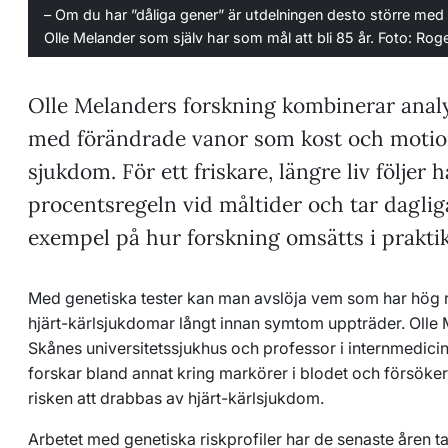
– Om du har ”dåliga gener” är utdelningen desto större med e
Olle Melander som själv har som mål att bli 85 år. Foto: Ro
Olle Melanders forskning kombinerar anal
med förändrade vanor som kost och motion
sjukdom. För ett friskare, längre liv följer 
procentsregeln vid måltider och tar dagliga
exempel på hur forskning omsätts i praktik
Med genetiska tester kan man avslöja vem som har hög r
hjärt-kärlsjukdomar långt innan symtom uppträder. Olle 
Skånes universitetssjukhus och professor i internmedicin 
forskar bland annat kring markörer i blodet och försöke
risken att drabbas av hjärt-kärlsjukdom.
Arbetet med genetiska riskprofiler har de senaste åren ta