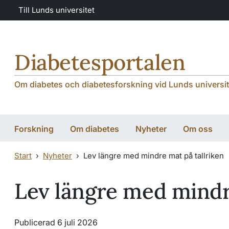
Hoppa till huvudinnehåll
Hoppa till huvudinnehåll
Till Lunds universitet
Diabetesportalen
Om diabetes och diabetesforskning vid Lunds universi
Forskning
Om diabetes
Nyheter
Om oss
Start
Nyheter
Lev längre med mindre mat på tallriken
Lev längre med mindr
Publicerad 6 juli 2026