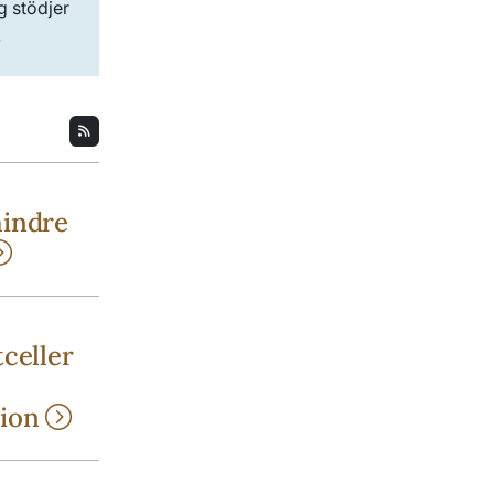
g stödjer
.
mindre
celler
tion