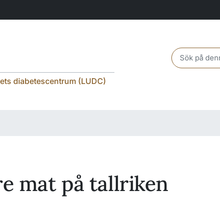
Header sear
tets diabetescentrum (LUDC)
e mat på tallriken