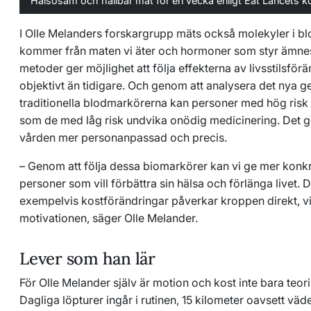
Hälsosam och hållbar mat för en vecka enligt Eat Lancets k
I Olle Melanders forskargrupp mäts också molekyler i b
kommer från maten vi äter och hormoner som styr ämne
metoder ger möjlighet att följa effekterna av livsstilsför
objektivt än tidigare. Och genom att analysera det nya g
traditionella blodmarkörerna kan personer med hög risk 
som de med låg risk undvika onödig medicinering. Det 
vården mer personanpassad och precis.
– Genom att följa dessa biomarkörer kan vi ge mer konkre
personer som vill förbättra sin hälsa och förlänga livet. Det
exempelvis kostförändringar påverkar kroppen direkt, v
motivationen, säger Olle Melander.
Lever som han lär
För Olle Melander själv är motion och kost inte bara teori
Dagliga löpturer ingår i rutinen, 15 kilometer oavsett vä