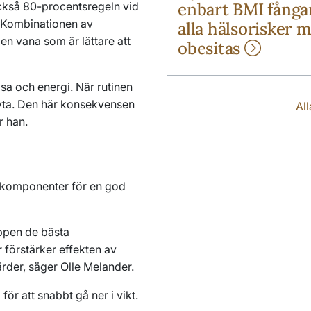
enbart BMI fånga
 också 80-procentsregeln vid
t. Kombinationen av
alla hälsorisker 
en vana som är lättare att
obesitas
lsa och energi. När rutinen
bryta. Den här konsekvensen
Al
r han.
 komponenter för en god
oppen de bästa
 förstärker effekten av
rder, säger Olle Melander.
ör att snabbt gå ner i vikt.