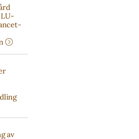
ård
 LU-
Lancet-
in
er
dling
ng av