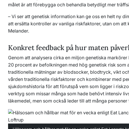
målet är att förebygga och behandla betydligt mer träffsä
– Vi ser att genetisk information kan ge oss en helt ny d
att ersätta kontroller av vanliga riskfaktorer, utan om at
Melander.
Konkret feedback på hur maten påverk
Genom att analysera cirka en miljon genetiska markörer 
20 procent av befolkningen med hög genetisk risk som a
traditionella mätningar av blodsocker, blodtryck, vikt oc
vården traditionella riskfaktorer och kombinerar med pe
sjukdomshistoria för att förutspå vem som ligger i riskzon
verktyg som missar många som hade behövt intensiv liv
läkemedel, men som också leder till att många personer 