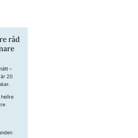
re råd
mare
mätt –
 är 20
ukar.
hellre
tre
bunden