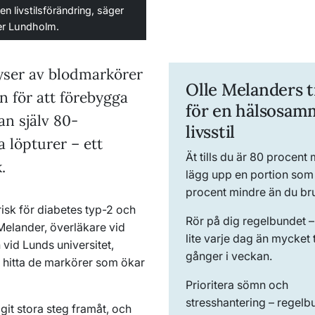
n livstilsförändring, säger
ger Lundholm.
yser av blodmarkörer
Olle Melanders t
 för att förebygga
för en hälsosam
han själv 80-
livsstil
 löpturer – ett
Ät tills du är 80 procent 
.
lägg upp en portion som
procent mindre än du br
isk för diabetes typ-2 och
Rör på dig regelbundet – 
Melander, överläkare vid
lite varje dag än mycket 
vid Lunds universitet,
gånger i veckan.
r hitta de markörer som ökar
Prioritera sömn och
stresshantering – regel
git stora steg framåt, och